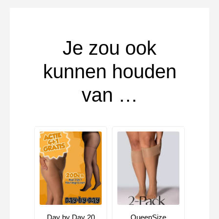
Je zou ook
kunnen houden
van …
Day by Day 20
QueenSize