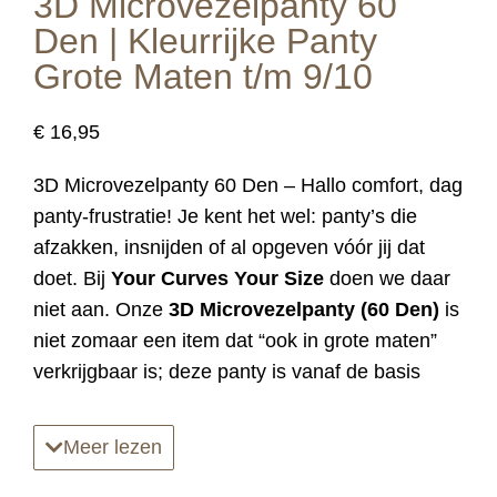
3D Microvezelpanty 60
Den | Kleurrijke Panty
Grote Maten t/m 9/10
€
16,95
3D Microvezelpanty 60 Den – Hallo comfort, dag
panty-frustratie! Je kent het wel: panty’s die
afzakken, insnijden of al opgeven vóór jij dat
doet. Bij
Your Curves Your Size
doen we daar
niet aan. Onze
3D Microvezelpanty (60 Den)
is
niet zomaar een item dat “ook in grote maten”
verkrijgbaar is; deze panty is vanaf de basis
ontworpen voor echte rondingen.
Aantrekken, je goed voelen en gaan. Zonder
Meer lezen
nadenken, de hele dag door.