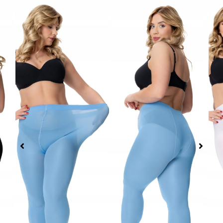
Kleur bekennen mag (en
moet!)
Zwart is altijd goed, maar kleur is FUN. Geef je
outfit een boost en match je mood met onze
prachtige tinten: van zacht lichtblauw en roze tot
stralend wit, geel, cacao en beige. Jouw benen,
jouw stijl!
Specificaties & Kwaliteit:
Merk:
Romartex (Hoogwaardige kwaliteit)
Dikte:
60 Denier (Mooi dekkend en stevig)
Details:
Versterkt teengedeelte en