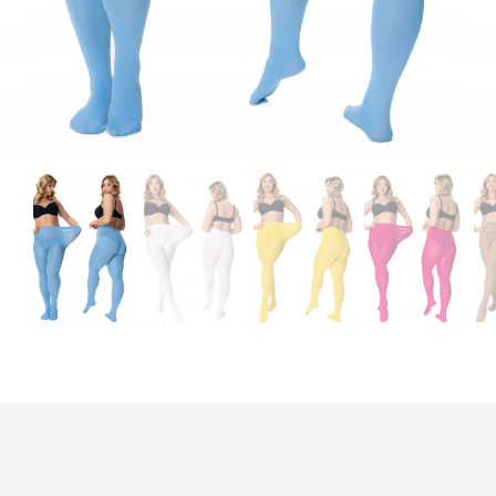
ingewerkt kruisje.
Duurzaamheid:
OEKO-TEX
gecertificeerd
, dus lief voor je huid én het
milieu.
Samenstelling:
Hoogwaardige microvezel
voor maximale rekbaarheid.
.
De YCYS-belofte:
Dit is een panty die vertrekt
vanuit jouw maat, niet eentje die er toevallig in
past.
Your Curves, Your Size.
En daar zijn wij
trots op!