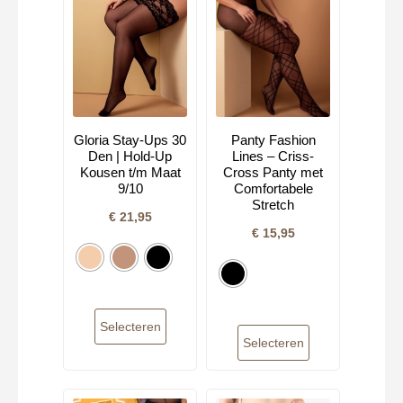
Gloria Stay-Ups 30
Panty Fashion
Den | Hold-Up
Lines – Criss-
Kousen t/m Maat
Cross Panty met
9/10
Comfortabele
Stretch
€
21,95
€
15,95
Selecteren
Selecteren