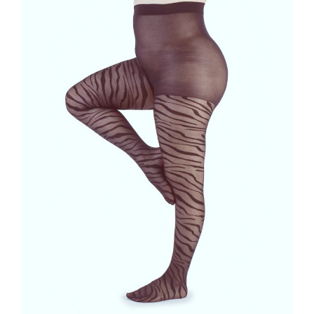
een stroomlijnd silhouet!
Comfort is Key:
De brede, zachte
tailleband snijdt niet in je zij, maar blijft de
hele dag braaf op zijn plek zitten.
Verfijnde Details:
Een onzichtbaar
versterkt teengedeelte en een halfmatte
afwerking geven je benen die luxe,
verzorgde uitstraling.
Stylingtip:
Combineer deze zebraprint met
een ‘Little Black Dress’ voor een chique
avond uit, of draag hem onder een jeansrok
met stoere boots voor een dagelijkse look
met een bite.
Goed om te weten: