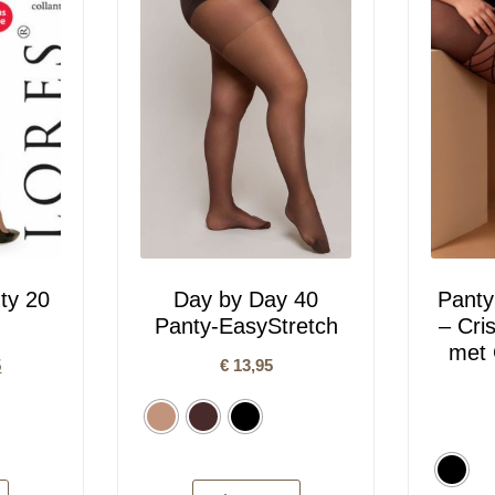
nty 20
Day by Day 40
Panty
Panty-EasyStretch
– Cri
met 
5
€
13,95