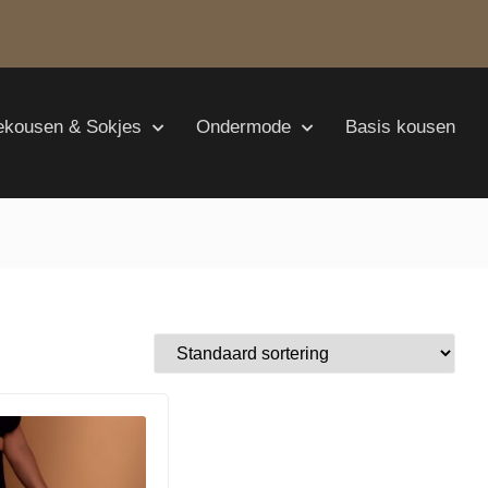
ekousen & Sokjes
Ondermode
Basis kousen