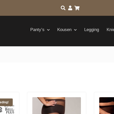
Panty’s
Kousen
Legging
Kni
eding!